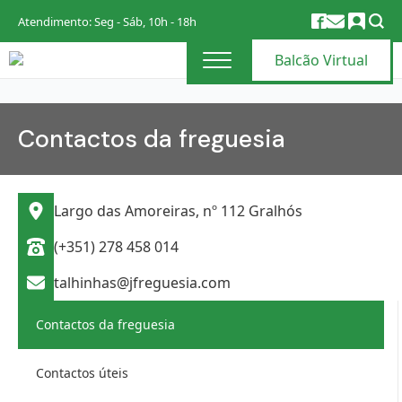
Atendimento: Seg - Sáb, 10h - 18h
Balcão Virtual
Contactos da freguesia
Largo das Amoreiras, nº 112 Gralhós
(+351) 278 458 014
talhinhas@jfreguesia.com
Contactos da freguesia
Contactos úteis