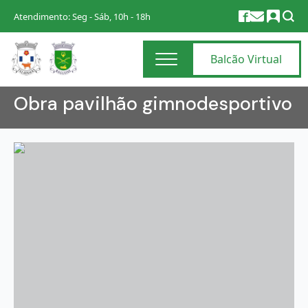
Atendimento: Seg - Sáb, 10h - 18h
Balcão Virtual
Obra pavilhão gimnodesportivo