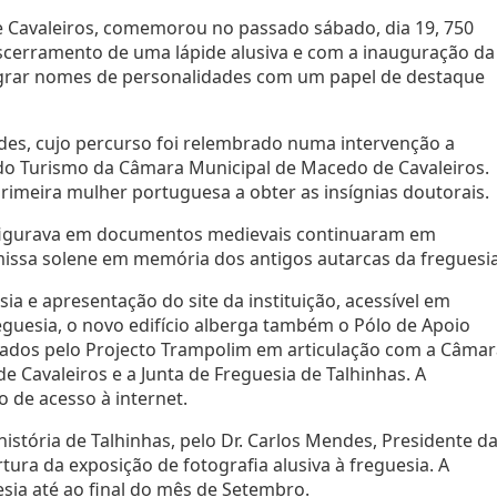
e Cavaleiros, comemorou no passado sábado, dia 19, 750
descerramento de uma lápide alusiva e com a inauguração da
tegrar nomes de personalidades com um papel de destaque
des, cujo percurso foi relembrado numa intervenção a
do Turismo da Câmara Municipal de Macedo de Cavaleiros.
 primeira mulher portuguesa a obter as insígnias doutorais.
 figurava em documentos medievais continuaram em
missa solene em memória dos antigos autarcas da freguesia
ia e apresentação do site da instituição, acessível em
reguesia, o novo edifício alberga também o Pólo de Apoio
izados pelo Projecto Trampolim em articulação com a Câma
e Cavaleiros e a Junta de Freguesia de Talhinhas. A
 de acesso à internet.
istória de Talhinhas, pelo Dr. Carlos Mendes, Presidente d
tura da exposição de fotografia alusiva à freguesia. A
sia até ao final do mês de Setembro.