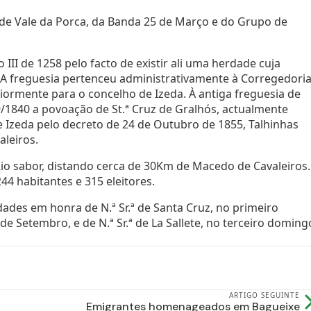
 de Vale da Porca, da Banda 25 de Março e do Grupo de
III de 1258 pelo facto de existir ali uma herdade cuja
 A freguesia pertenceu administrativamente à Corregedori
ormente para o concelho de Izeda. À antiga freguesia de
9/1840 a povoação de St.ª Cruz de Gralhós, actualmente
 Izeda pelo decreto de 24 de Outubro de 1855, Talhinhas
leiros.
Rio sabor, distando cerca de 30Km de Macedo de Cavaleiros.
4 habitantes e 315 eleitores.
dades em honra de N.ª Sr.ª de Santa Cruz, no primeiro
e Setembro, e de N.ª Sr.ª de La Sallete, no terceiro doming
ARTIGO SEGUINTE
Emigrantes homenageados em Bagueixe