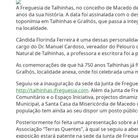
A Freguesia de Talhinhas, no concelho de Macedo d
anos da sua história. A data foi assinalada com o 
toponímia em Talhinhas e Gralhós, que passa a in
na localidade.
Cândida Florinda Ferreira é uma dessas personalida
cargo do Dr. Manuel Cardoso, vereador do Pelouro 
Natural de Talhinhas, a professora e escritora foi a
As comemorações de que há 750 anos Talhinhas já
Gralhós, localidade anexa, onde foi celebrada uma 
Seguiu-se a inauguração da sede da Junta de Fregues
http://talhinhas.jfreguesia.com
. Além da Junta de F
Comunitário e o Espaço Iniciativa, projectos dinam
Municipal, a Santa Casa da Misericórdia de Macedo d
população tem ainda ao seu dispor um posto público
Posteriormente foi feita uma apresentação sobre a h
Associação “Terras Quentes”, à qual se seguiu a aber
exposição estará patente na sede da Junta de Fregue